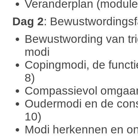
Veranderplan (module
Dag 2
: Bewustwordings
Bewustwording van tr
modi
Copingmodi, de functi
8)
Compassievol omgaan 
Oudermodi en de cons
10)
Modi herkennen en o