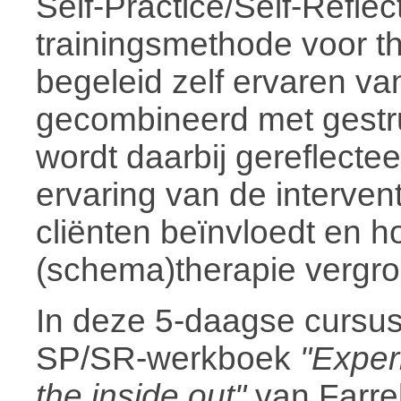
Self-Practice/Self-Refle
trainingsmethode voor th
begeleid zelf ervaren va
gecombineerd met gestruc
wordt daarbij gereflecte
ervaring van de interven
cliënten beïnvloedt en ho
(schema)therapie vergro
In deze 5-daagse cursu
SP/SR-werkboek
"Exper
the inside out"
van Farrel